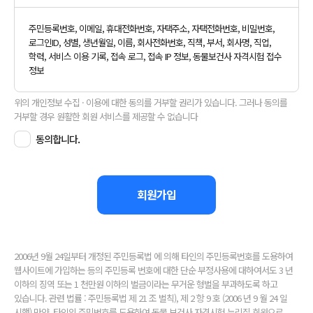
수 있습니다.
주민등록번호, 이메일, 휴대전화번호, 자택주소, 자택전화번호, 비밀번호,
③ 본부가 약관을 개정할 경우에는 적용일자 및 개정 사유를 명시하여
로그인ID, 성별, 생년월일, 이름, 회사전화번호, 직책, 부서, 회사명, 직업,
학력, 서비스 이용 기록, 접속 로그, 접속 IP 정보, 동물보건사 자격시험 접수
현행 약관과 함께 서비스 초기화면에 공지하며, 제1항과 같은
정보
방법으로 효력을 발생시킵니다. 단, 구 약관에 동의한 이용자가 약관
개정 적용일 이후에도 계속 본부의 서비스를 이용하면 개정 약관에
위의 개인정보 수집 · 이용에 대한 동의를 거부할 권리가 있습니다. 그러나 동의를
거부할 경우 원활한 회원 서비스를 제공할 수 없습니다
대해 동의한 것으로 간주합니다.
④ 회원은 개정된 약관에 동의하지 않을 경우 서비스 이용을 중단하고
동의합니다.
회원 탈퇴를 요청할 수 있습니다.
회원가입
제3조(약관 외 준칙)
이 약관에 명시되지 않은 사항은 관계 법령에 규정되어 있을 경우 그
규정에 따르며, 그렇지 않은 경우에는 정부가 제정한
전자거래소비자보호지침 및 관계법령 또는 일반적인 관례에
2006년 9월 24일부터 개정된 주민등록법 에 의해 타인의 주민등록번호를 도용하여
웹사이트에 가입하는 등의 주민등록 번호에 대한 단순 부정사용에 대하여서도 3 년
따릅니다.
이하의 징역 또는 1 천만원 이하의 벌금이라는 무거운 형벌을 부과하도록 하고
있습니다. 관련 법률 : 주민등록법 제 21 조 벌칙), 제 2 항 9 호 (2006 년 9 월 24 일
시행) 만약, 타인의 주민번호를 도용하여 동물 보건사 자격시험 누리집 회원으로
제4조(용어의 정의)