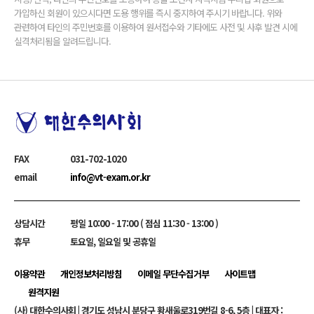
가입하신 회원이 있으시다면 도용 행위를 즉시 중지하여 주시기 바랍니다. 위와
본 약관에서 사용하는 용어의 정의는 다음과 같습니다.
관련하여 타인의 주민번호를 이용하여 원서접수와 기타에도 사전 및 사후 발견 시에
① 서비스 : 본부 홈페이지 및 본부와 연계된 홈페이지를 말합니다.
실격처리됨을 알려드립니다.
② 본부가 제공하는 서비스를 받는 자를 통칭 이용자라고 합니다.
이용자는 비회원, 회원으로 구성됩니다.
하단정보
1. 비회원 : 회원에 가입하지 않고 본부에서 제공하는 일부 서비스를
이용하는 자를 말합니다.
2. 회원 : 가입신청을 할 경우 자동적으로 등록되며, 본부에
개인정보를 제공하여 회원등록을 한 자로서, 본부의 정보를
FAX
031-702-1020
지속적으로 제공받으며, 본부에서 제공하는 서비스를 계속적으로
email
info@vt-exam.or.kr
이용할 수 있는 자를 말합니다.
③ ID : 회원의 식별과 서비스 이용을 위하여 회원이 정하고 본부가
상담시간
평일 10:00 - 17:00 ( 점심 11:30 - 13:00 )
승인하는 문자 또는 숫자의 조합을 말합니다.
휴무
토요일, 일요일 및 공휴일
④ 비밀번호 : 회원의 본인 확인과 비밀보호를 위하여 선정한 문자,
이용약관
개인정보처리방침
이메일 무단수집거부
사이트맵
숫자 또는 양자의 조합을 말합니다.
원격지원
⑤ 해지 : 회원이 "서비스" 이용계약 체결 후 이용계약의 효력을
(사) 대한수의사회
| 경기도 성남시 분당구 황새울로319번길 8-6, 5층 | 대표자 :
상실시키는 행위를 말합니다.