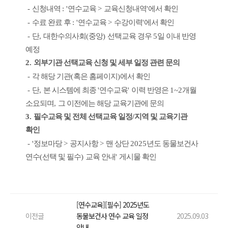
-
신청내역
: '
연수교육
>
교육신청내역
'
에서 확인
-
수료 완료 후
: '
연수교육
>
수강이력
'
에서 확인
-
단
,
대한수의사회
(
중앙
)
선택교육 경우
5
일 이내 반영
예정
2.
외부기관 선택교육 신청 및 세부 일정 관련 문의
-
각 해당 기관
(
혹은 홈페이지
)
에서 확인
-
단
,
본 시스템에 최종
'
연수교육
'
이력 반영은
1~2
개월
소요되며
,
그 이전에는 해당 교육기관에 문의
3.
필수교육 및 전체 선택교육 일정
/
지역 및 교육기관
확인
- '
정보마당
>
공지사항
>
맨 상단
2025
년도 동물보건사
연수
(
선택 및 필수
)
교육 안내
'
게시물 확인
[연수교육][필수] 2025년도
이전글
동물보건사 연수 교육 일정
2025.09.03
안내