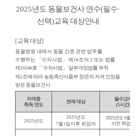
2025
년도 동물보건사 연수
(
필수
·
선택
)
교육 대상안내
[
교육 대상]
동물병원 내에서 동물 간호 관련 업무를
수행하는
「
수의사법
」
제
16
조의
2
또는
법률
제
16546
호
「
수의사법
」
일부개정법률 부칙
제
2
조에 따라 농림축산식품부
장관의
자격 인정을
받은 동물보건사
자격증
필수교육
면제 대상
취득 연도
(5
시간
)
2025년도
2025년도 6월 3
2025
년도
이전 취업자
7월1일이후 취업자