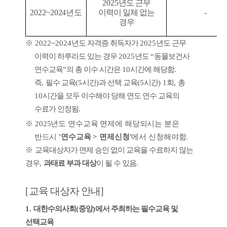
2025
년도
근무
2022~
2024
년도
이력이
일체 없는
-
경우
※
2022~2024
년도 자격증 취득자가
2025
년도 근무
이력이 하루라도 있는 경우
2025
년도
“
동물보건사
연수교육
”
의 총 이수 시간은
10
시간에 해당함
.
즉
,
필수 교육
(5
시간
)
과 선택 교육
(5
시간
) 1
회
,
총
10
시간을 모두 이수해야 당해 연도 연수 교육의
수료가 인정됨
.
※
2025
년도 연수교육 면제에 해당되시는 분은
반드시
'
연수교육
>
면제신청
'
에서 신청해야함
.
※
교육대상자가 면제 승인 없이 교육을 수료하지 않는
경우
,
과태료 부과 대상
이 될 수 있음
.
[
교육 대상자 안내]
1.
대한수의사회
(
중앙
)
에서 주최하는 필수교육 및
선택교육